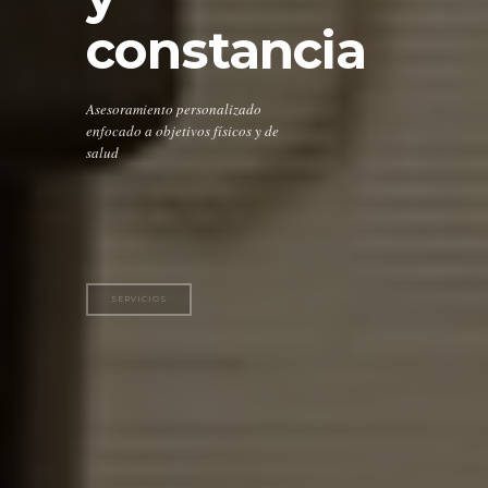
constancia
Asesoramiento personalizado
enfocado a objetivos físicos y de
salud
SERVICIOS