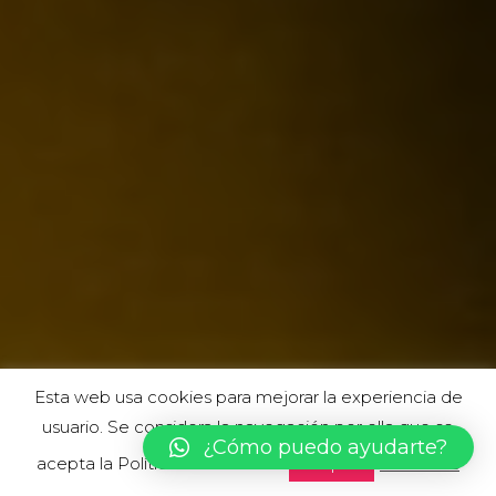
Esta web usa cookies para mejorar la experiencia de
usuario. Se considera la navegación por ella que se
¿Cómo puedo ayudarte?
acepta la Política de Cookies.
Leer más
Aceptar