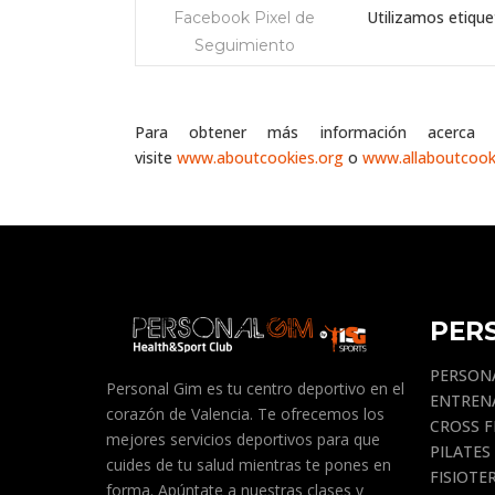
Utilizamos etique
Facebook Pixel de
Seguimiento
Para obtener más información acerca 
visite
www.aboutcookies.org
o
www.allaboutcook
PER
PERSON
Personal Gim es tu centro deportivo en el
ENTREN
corazón de Valencia. Te ofrecemos los
CROSS F
mejores servicios deportivos para que
PILATES
cuides de tu salud mientras te pones en
FISIOTE
forma. Apúntate a nuestras clases y