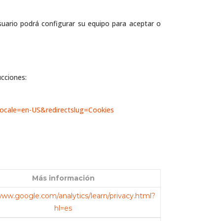
usuario podrá configurar su equipo para aceptar o
ucciones:
tlocale=en-US&redirectslug=Cookies
Más información
www.google.com/analytics/learn/privacy.html?
hl=es