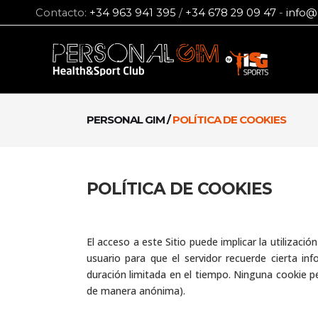
Contacto:
+34 963 941 395
/
+34 678 29 09 47
-
info@
PERSONAL GIM
/
POLÍTICA DE COOKIES
POLÍTICA DE COOKIES
El acceso a este Sitio puede implicar la utiliza
usuario para que el servidor recuerde cierta i
duración limitada en el tiempo. Ninguna cookie p
de manera anónima).