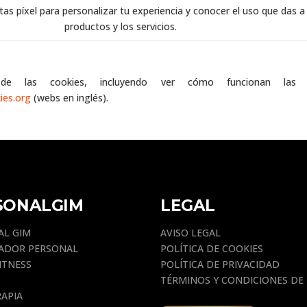
tas píxel para personalizar tu experiencia y conocer el uso que das a
productos y los servicios.
de las cookies, incluyendo ver cómo funcionan las 
ies.org
(webs en inglés).
SONALGIM
LEGAL
AL GIM
AVISO LEGAL
ADOR PERSONAL
POLÍTICA DE COOKIES
ITNESS
POLÍTICA DE PRIVACIDAD
TÉRMINOS Y CONDICIONES DE
RAPIA